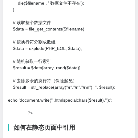
        die($filename . ' 数据文件不存在');

    }

    // 读取整个数据文件

    $data = file_get_contents($filename);

    // 按换行符分割成数组

    $data = explode(PHP_EOL, $data);

    // 随机获取一行索引

    $result = $data[array_rand($data)];

    // 去除多余的换行符（保险起见）

    $result = str_replace(array("\r","\n","\r\n"), '', $result);

echo 'document.write("'.htmlspecialchars($result).'");';

		?>
如何在静态页面中引用