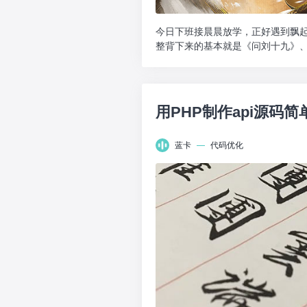
今日下班接晨晨放学，正好遇到飘
整背下来的基本就是《问刘十九》
性抽出时间，今天收集了...
用PHP制作api源码简
蓝卡
—
代码优化