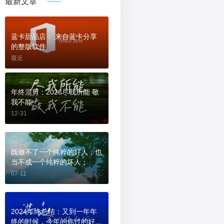
最新文章
蓝卡甜品店： 来自蓝卡分享
的整版软件
最近
年终混剪：2026尽我所能 敬
我不能
12-31
既做不了一个纯粹的好人，也
当不成一个纯粹的坏人；
07-11
2024年终总结：又到一年年
终的时候，今年的你过的好