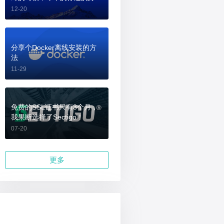
吗？
12-20
分享个Docker离线安装的方
法
11-29
免费的SSL证书只有3个月，
我果断选择了Sectigo！
07-20
更多