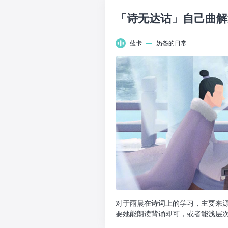
「诗无达诂」自己曲解
蓝卡
—
奶爸的日常
对于雨晨在诗词上的学习，主要来
要她能朗读背诵即可，或者能浅层
是在特定的社会背景、政...