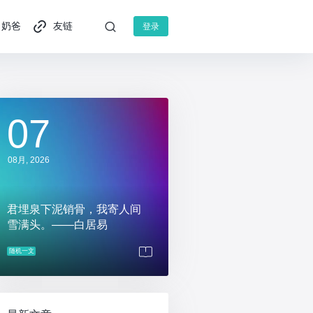
奶爸
友链
登录
07
08月, 2026
君埋泉下泥销骨，我寄人间
雪满头。——白居易
随机一文