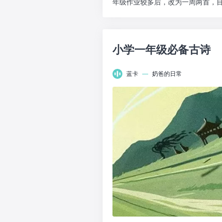
年级作业较多后，改为一周两首，目
你坚持学习背...
小学一年级必备古诗
蓝卡
—
奶爸的日常