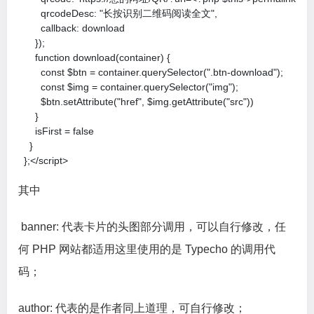
        qrcodeDesc: "长按识别二维码阅读全文",

        callback: download

      });

      function download(container) {

        const $btn = container.querySelector(".btn-download");

        const $img = container.querySelector("img");

        $btn.setAttribute("href", $img.getAttribute("src"))

      }

      isFirst = false

    }

  };</script>
其中
banner: 代表卡片的头图部分调用，可以自行修改，任
何 PHP 网站都适用这里使用的是 Typecho 的调用代
码；
author: 代表的是作者同上道理，可自行修改；