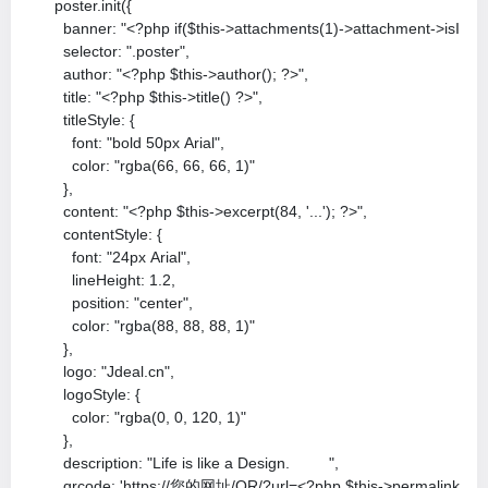
      poster.init({

        banner: "<?php if($this->attachments(1)->attachment->isImag
        selector: ".poster",

        author: "<?php $this->author(); ?>",

        title: "<?php $this->title() ?>",

        titleStyle: {

          font: "bold 50px Arial",

          color: "rgba(66, 66, 66, 1)"

        },

        content: "<?php $this->excerpt(84, '...'); ?>",

        contentStyle: {

          font: "24px Arial",

          lineHeight: 1.2,

          position: "center",

          color: "rgba(88, 88, 88, 1)"

        },

        logo: "Jdeal.cn",

        logoStyle: {

          color: "rgba(0, 0, 120, 1)"

        },

        description: "Life is like a Design. 　 　",

        qrcode: 'https://您的网址/QR/?url=<?php $this->permalink() ?>'