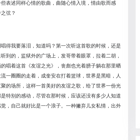
一些表述同样心情的歌曲，曲随心情入境，情由歌而感
中之弦？
调唱得我要落泪，知道吗？第一次听这首歌的时候，还是
里听到的，监狱外的广场上，发哥带着眼罩，拉着二胡，
洒的唱着这首《友谊之光》，丧彪也光着膀子躺在那里晒
大流一圈圈的走着，成奎安在打着篮球，世界是黑暗，人
蚁聚的场所，这样一首美好的友谊之歌，给了世界一份光
都是特别的感动，尽管在那时候，应该还没有多少人知道
感觉，自己就好比是一个浪子。一种撇弃儿女私情，出外