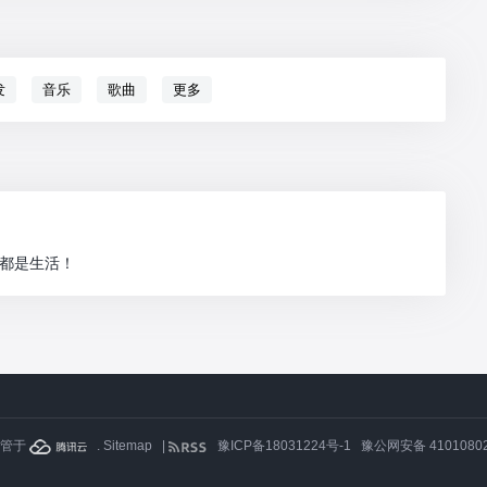
发
音乐
歌曲
更多
 都是生活！
托管于
.
Sitemap
|
豫ICP备18031224号-1
豫公网安备 41010802