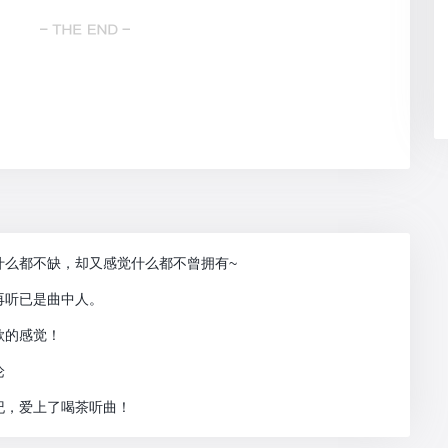
什么都不缺，却又感觉什么都不曾拥有~
再听已是曲中人。
歌的感觉！
论
纪，爱上了喝茶听曲！