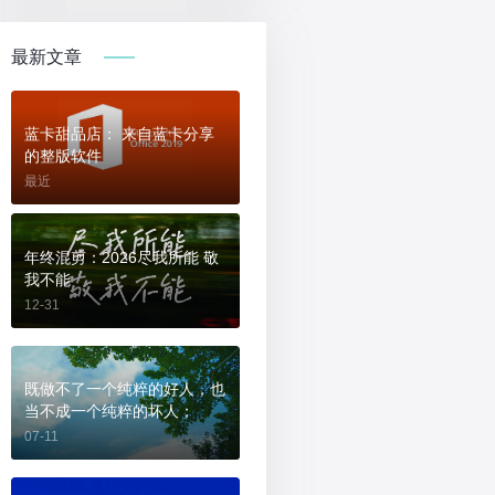
最新文章
蓝卡甜品店： 来自蓝卡分享
的整版软件
最近
年终混剪：2026尽我所能 敬
我不能
12-31
既做不了一个纯粹的好人，也
当不成一个纯粹的坏人；
07-11