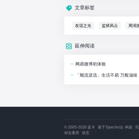
文章标签
友谊之光
监狱风云
周润
延伸阅读
网易微博初体验
「顺流逆流」生活不易 万般滋味
© 2005-2026
蓝卡
基于
Typecho)))
构架 . 
你去看房
状态