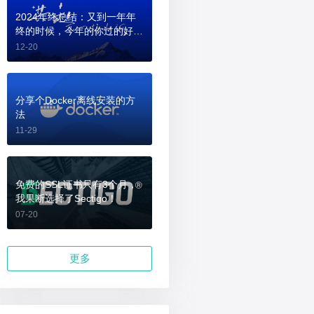
2024年终总结：又到一年年
终的时候，今年的你过的好
吗？
12-20
分享个Docker离线安装的方
法
11-29
免费的SSL证书只有3个月，
我果断选择了Sectigo！
07-20
更多