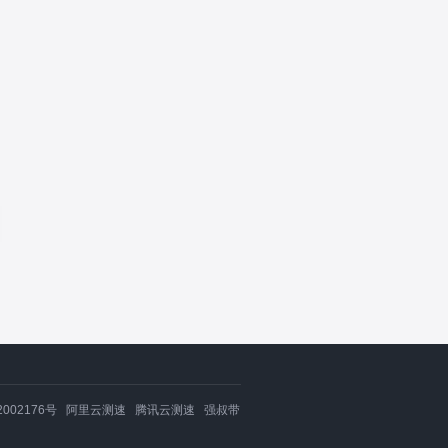
002176号
阿里云测速
腾讯云测速
强叔带