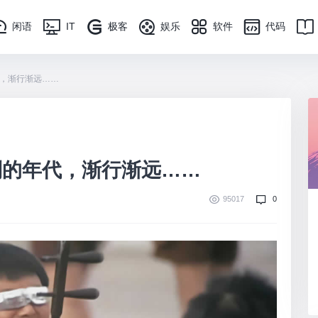
闲语
IT
极客
娱乐
软件
代码
，渐行渐远……
别的年代，渐行渐远……
95017
0