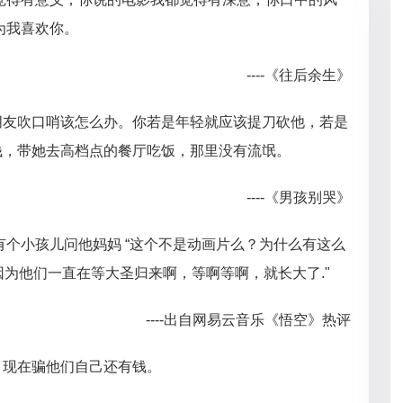
为我喜欢你。
----《往后余生》
朋友吹口哨该怎么办。你若是年轻就应该提刀砍他，若是
钱，带她去高档点的餐厅吃饭，那里没有流氓。
----《男孩别哭》
有个小孩儿问他妈妈 “这个不是动画片么？为什么有这么
“因为他们一直在等大圣归来啊，等啊等啊，就长大了."
----出自网易云音乐《悟空》热评
，现在骗他们自己还有钱。