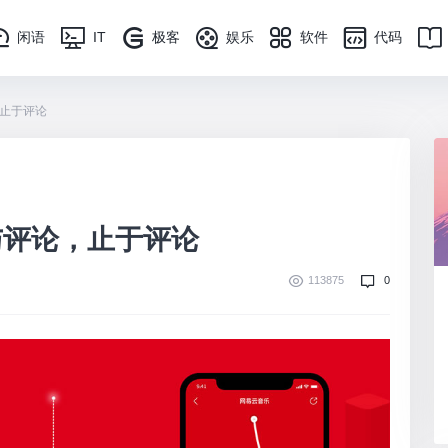
闲语
IT
极客
娱乐
软件
代码
止于评论
与评论，止于评论
113875
0