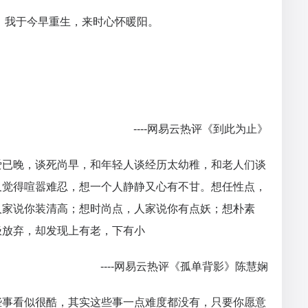
，我于今早重生，来时心怀暖阳。
----网易云热评《到此为止》
爱已晚，谈死尚早，和年轻人谈经历太幼稚，和老人们谈
又觉得喧嚣难忍，想一个人静静又心有不甘。想任性点，
人家说你装清高；想时尚点，人家说你有点妖；想朴素
极放弃，却发现上有老，下有小
----网易云热评《孤单背影》陈慧娴
些事看似很酷，其实这些事一点难度都没有，只要你愿意