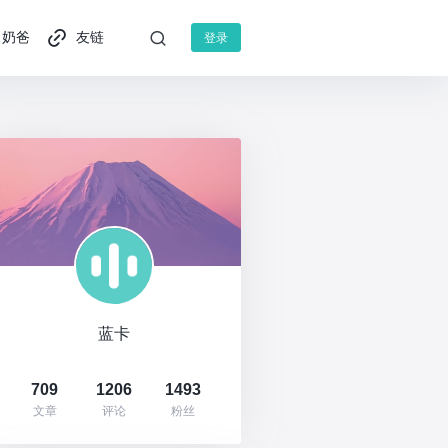
奶爸
友链
登录
蓝卡
709
1206
1493
文章
评论
粉丝