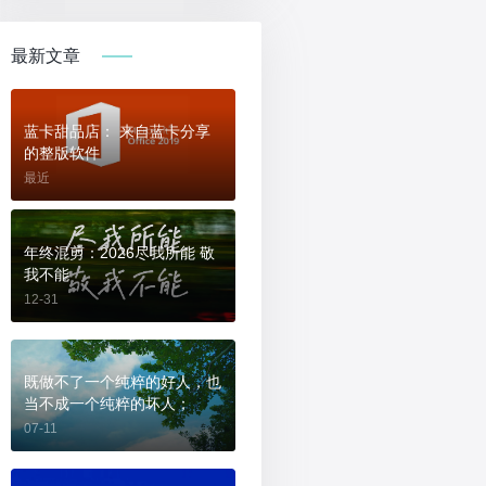
最新文章
蓝卡甜品店： 来自蓝卡分享
的整版软件
最近
年终混剪：2026尽我所能 敬
我不能
12-31
既做不了一个纯粹的好人，也
当不成一个纯粹的坏人；
07-11