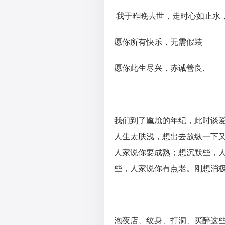
我于昨晚去世，走时心如止水
愿你所有快乐，无需假装
愿你此生尽兴，赤诚善良.
我们到了尴尬的年纪，此时谈
人生太肤浅，想出去放纵一下
人家说你要成熟；想沉默些，
些，人家说你有点老。刚想消
泡夜店、纹身、打洞、买醉这