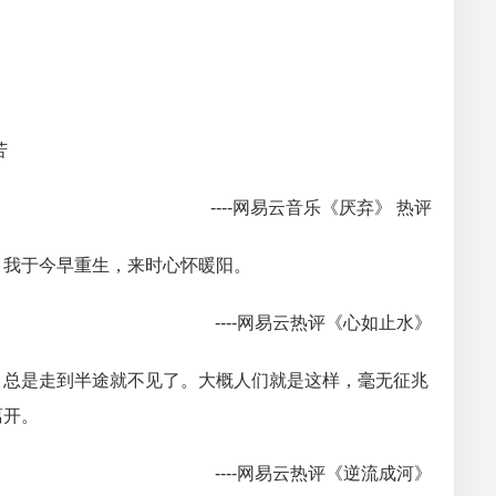
苦
----网易云音乐《厌弃》 热评
，我于今早重生，来时心怀暖阳。
----网易云热评《心如止水》
，总是走到半途就不见了。大概人们就是这样，毫无征兆
离开。
----网易云热评《逆流成河》