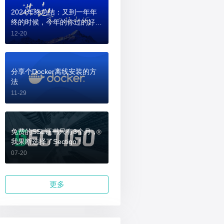
2024年终总结：又到一年年
终的时候，今年的你过的好
吗？
12-20
分享个Docker离线安装的方
法
11-29
免费的SSL证书只有3个月，
我果断选择了Sectigo！
07-20
更多