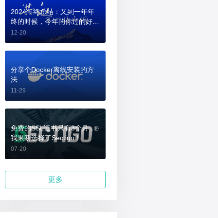
2024年终总结：又到一年年
终的时候，今年的你过的好
吗？
12-20
分享个Docker离线安装的方
法
11-29
免费的SSL证书只有3个月，
我果断选择了Sectigo！
07-20
更多