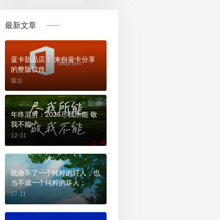
最新文章
蓝卡甜品店： 来自蓝卡分享
的整版软件
最近
年终混剪：2026尽我所能 敬
我不能
12-31
既做不了一个纯粹的好人，也
当不成一个纯粹的坏人；
07-11