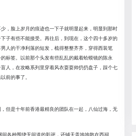
不少，脸上岁月的痕迹也一下子就明显起来，明显到那时
一下子有些不能接受。再往后，到现在，这个四十多岁的
年男人的干净利落的短发，梳得整整齐齐，穿得西装笔
公的标签。以前那个头发有些乱乱的戴着蛤蟆镜的陈永
个盲人，在攻略系列里穿着风衣耍耍帅扔扔盘子，踩个七
远以前的事了。
列，但是十年前香港最精良的团队在一起，八仙过海，无
网间各种围绕无间道的影评，还铺天盖地地散在西祠、