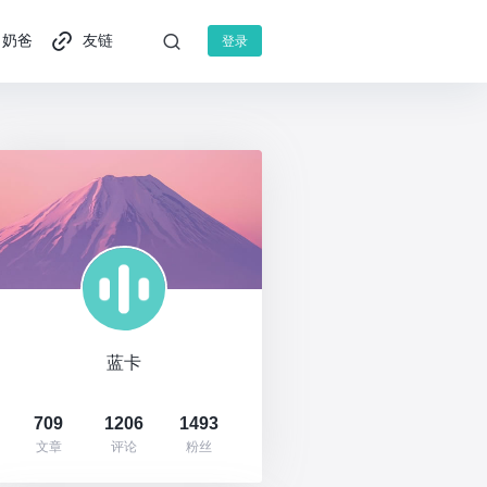
奶爸
友链
登录
蓝卡
709
1206
1493
文章
评论
粉丝