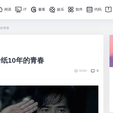
闲语
IT
极客
娱乐
软件
代码
年的青春
纸10年的青春
92264
0