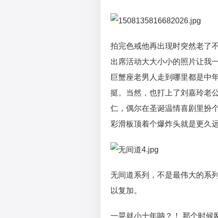
拍完色戒他再出现时突然老了
出席活动大大小小的照片让我
巨蟹座老男人走到哪里都是中
挺。当然，也打上了刘嘉玲老
仁，偶尔在圣诞温情喜剧里扮
彩滑板顶着个爆炸头就是更久
无间道系列，不是最伟大的系
以复加。
一晃就小十年呐？！ 那个时候