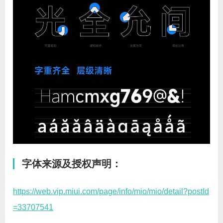
字体来源及授权声明：
https://web.vip.miui.com/page/info/mio/mio/detail?postId
=33707541