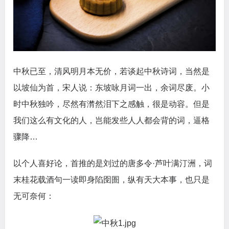
中秋已至，清风明月本无价，若谈起中秋诗词，当然是
以坡仙为首，宋人说：东坡咏月词一出，余词尽废。小
时中秋独吟，尽然有潸然泪下之感触，很是动容。但是
我们这么有文化的人，岂能发些人人都会背的词，逼格
骤降…
以个人喜好论，首推的是刘过的唐多令·芦叶满汀洲，词
末桂花载酒句一读即身陷囹圄，纵有天大本事，也只是
无可奈何：