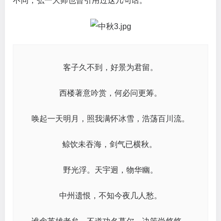
不同，弘一大师也曾引用过这几句话。
客子久不到，好景为君留。
西楼著意吟赏，何必问更筹。
唤起一天明月，照我满怀冰雪，浩荡百川流。
鲸饮未吞海，剑气已横秋。
野光浮。天宇迥，物华幽。
中州遗恨，不知今夜几人愁。