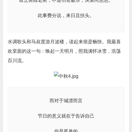
谁念英雄老矣，不道功名蕞尔，决策尚悠悠。
此事费分说，来日且扶头。
水调歌头和马叔度游月波楼，读起来很是畅快。我最喜
欢里面的这一句：唤起一天明月，照我满怀冰雪，浩荡
百川流。
而对于城漂而言
节日的意义就在于告诉自己
你是孤单的