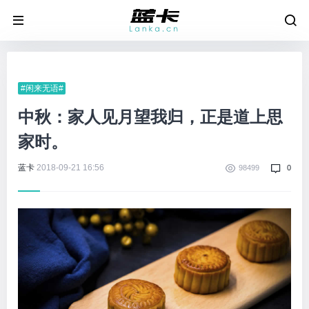
#闲来无语#
中秋：家人见月望我归，正是道上思
家时。
蓝卡
2018-09-21 16:56
98499
0