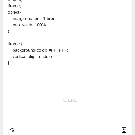
iframe,

object {

    margin-bottom: 1.5rem;

    max-width: 100%;

}

iframe {

    background-color: #FFFFFF;

    vertical-align: middle;

}