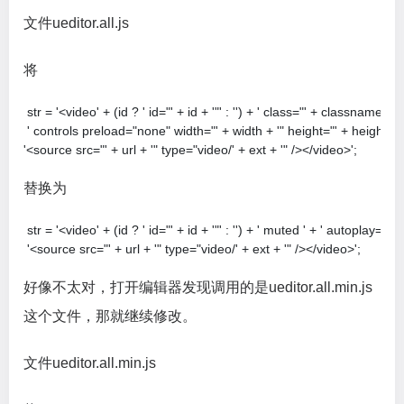
文件ueditor.all.js
将
 str = '<video' + (id ? ' id="' + id + '"' : '') + ' class="' + classname + ' v
 ' controls preload="none" width="' + width + '" height="' + height + '"
'<source src="' + url + '" type="video/' + ext + '" /></video>';
替换为
 str = '<video' + (id ? ' id="' + id + '"' : '') + ' muted ' + ' autopla
 '<source src="' + url + '" type="video/' + ext + '" /></video>';
好像不太对，打开编辑器发现调用的是ueditor.all.min.js
这个文件，那就继续修改。
文件ueditor.all.min.js