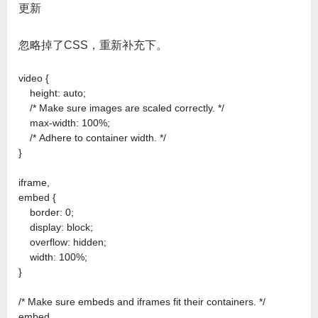
更新
忽略掉了CSS，重新补充下。
video {

    height: auto;

    /* Make sure images are scaled correctly. */

    max-width: 100%;

    /* Adhere to container width. */

}

iframe,

embed {

    border: 0;

    display: block;

    overflow: hidden;

    width: 100%;

}

/* Make sure embeds and iframes fit their containers. */

embed,
