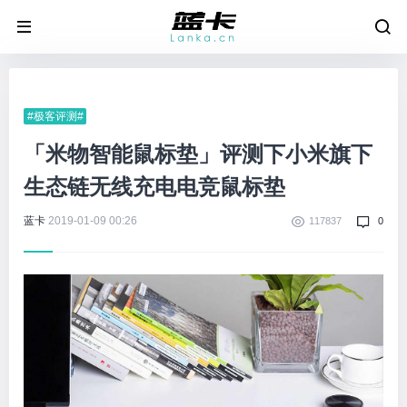
#极客评测#
「米物智能鼠标垫」评测下小米旗下
生态链无线充电电竞鼠标垫
蓝卡
2019-01-09 00:26
117837
0