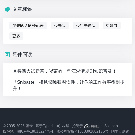
文章标签
少先队入队登记表
少先队
少年先锋队
红领巾
更多
延伸阅读
且将新火试新茶，喝茶的一些江湖潜规则知识普及！
「Snipaste」相见恨晚截图软件，让你的工作效率得到提
升！
© 2005-2026
蓝卡
基于
Typecho)))
构架 . 托管于
.
Sitemap
|
豫ICP备18031224号-1
豫公网安备 41010802002176号
阿里云测速