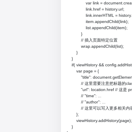
                var link = document.cre
                link.href = history.url;

                link.innerHTML = history.t
                item.appendChild(link);

                list.appendChild(item);

            }

            // 插入页面特定位置

            wrap.appendChild(list);

        }

    }

    if( viewHistory && config.addHisto
        var page = {

            "title": document.getEleme
            // 这里需要注意把标题的c
            "url": location.href // 这是 
            // "time": ...

            // "author": ...

            // 这里可以写入更
        };

        viewHistory.addHistory(page);

    }
