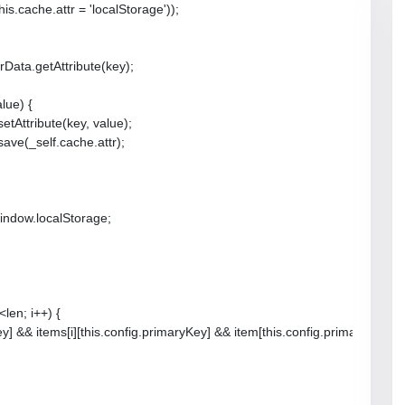
his.cache.attr = 'localStorage'));

serData.getAttribute(key);

alue) {

.setAttribute(key, value);

.save(_self.cache.attr);

 window.localStorage;

<len; i++) {

ryKey] && items[i][this.config.primaryKey] && item[this.config.primaryKey] =