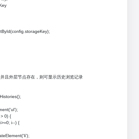
Key

ById(config.storageKey);

 的实例存在，并且外层节点存在，则可显示历史浏览记录

Histories();

ent('ul');

> 0) {

i>=0; i--) {

ateElement('li');
