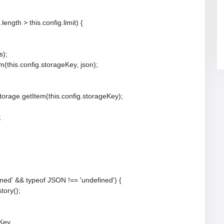
.length > this.config.limit) {

);

em(this.config.storageKey, json);

lStorage.getItem(this.config.storageKey);



fined' && typeof JSON !== 'undefined') {

tory();

Key,
