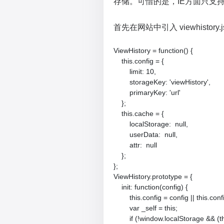
存储。可惜的是，IE方面只支持
首先在网站中引入 viewhisto
ViewHistory = function() {

    this.config = {

        limit: 10,

        storageKey: 'viewHistory',

        primaryKey: 'url'

    };

    this.cache = {

        localStorage:  null,

        userData:  null,

        attr:  null

    };

};

ViewHistory.prototype = {

    init: function(config) {

        this.config = config || this.confi
        var _self = this;

        if (!window.localStorage &