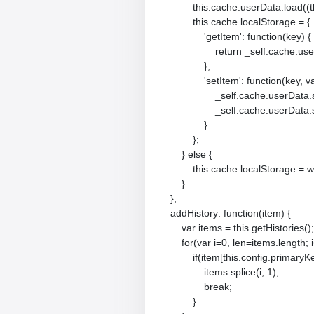
            this.cache.userData.load((t
            this.cache.localStorage = {

                'getItem': function(key) {

                    return _self.cache.u
                },

                'setItem': function(key, v
                    _self.cache.userData
                    _self.cache.userData
                }

            };

        } else {

            this.cache.localStorage =
        }

    },

    addHistory: function(item) {

        var items = this.getHistories();

        for(var i=0, len=items.length; i
            if(item[this.config.prima
                items.splice(i, 1);

                break;

            }
