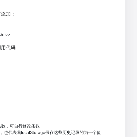
方添加：
div>
下调用代码：
的条数，可自行修改条数

id，也代表着localStorage保存这些历史记录的为一个值
