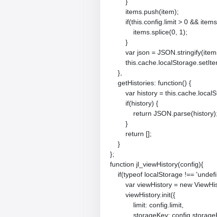
        }

        items.push(item);

        if(this.config.limit > 0 && items
            items.splice(0, 1);

        }

        var json = JSON.stringify(items
        this.cache.localStorage.setIt
    },

    getHistories: function() {

        var history = this.cache.loca
        if(history) {

            return JSON.parse(history);
        }

        return [];

    }

};

function jl_viewHistory(config){

    if(typeof localStorage !== 'unde
        var viewHistory = new ViewHis
        viewHistory.init({

            limit: config.limit,

            storageKey: config.storage