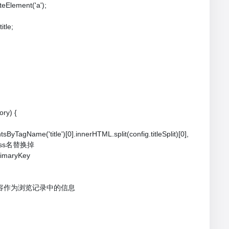
ateElement('a');

itle;

ry) {

ntsByTagName('title')[0].innerHTML.split(config.titleSplit)[0],

lass名替换掉

primaryKey

多相关内容作为浏览记录中的信息
