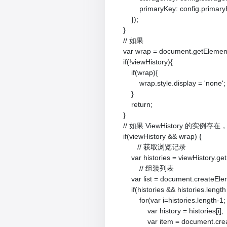
            primaryKey: config.primary
        });

    }

    // 如果

    var wrap = document.getElement
    if(!viewHistory){

        if(wrap){

            wrap.style.display = 'none';

        }

        return;

    }

    // 如果 ViewHistory
    if(viewHistory && wrap) {

           // 获取浏览记录

        var histories = viewHistory.get
            // 组装列表

        var list = document.createElem
        if(histories && histories.length 
            for(var i=histories.length-1; 
                var history = histories[i];

                var item = document.cre