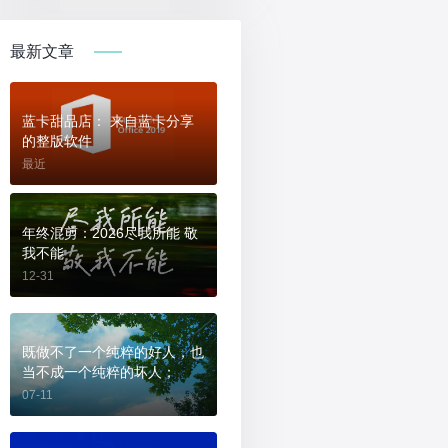
最新文章
蓝卡甜品店： 来自蓝卡分享
的整版软件
最近
年终混剪：2026尽我所能 敬
我不能
12-31
既做不了一个纯粹的好人，也
当不成一个纯粹的坏人；
07-11