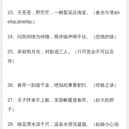
23、天苍苍，野茫茫，一树梨花压海棠。（春光乍泄&h
ellip;&hellip;）
24、问世间情为何物，两岸猿声啼不住。（悲情的猿）
25、床前明月光，对影成三人。（只可意会不可以言
传）
26、春宵一刻值千金，绝知此事要躬行。（经验之谈）
27、天子呼来不上船，芙蓉帐暖度春宵。（好大的胆
子）
28、桃花潭水深千尺，温泉水滑洗凝脂。（姑娘小心溺