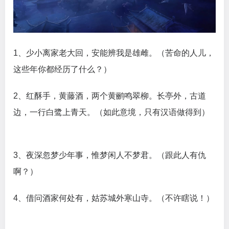
1、少小离家老大回，安能辨我是雄雌。（苦命的人儿，
这些年你都经历了什么？）
2、红酥手，黄藤酒，两个黄鹂鸣翠柳。长亭外，古道
边，一行白鹭上青天。（如此意境，只有汉语做得到）
3、夜深忽梦少年事，惟梦闲人不梦君。（跟此人有仇
啊？）
4、借问酒家何处有，姑苏城外寒山寺。（不许瞎说！）