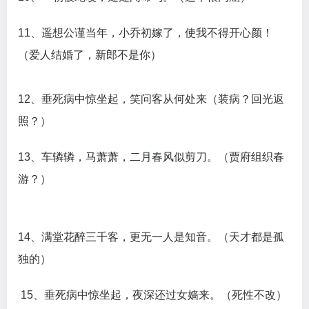
11、遥想公谨当年，小乔初嫁了，使我不得开心颜！
（爱人结婚了，新郎不是你）
12、垂死病中惊坐起，笑问客从何处来（装病？回光返
照？）
13、车辚辚，马萧萧，二月春风似剪刀。（贾府组织春
游？）
14、满堂花醉三千客，更无一人是知音。（天才都是孤
独的）
15、垂死病中惊坐起，夜深还过女嫱来。（死性不改）