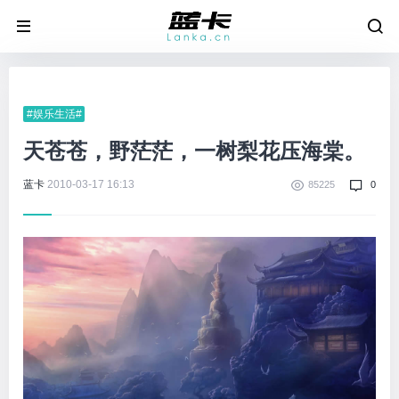
#娱乐生活#
天苍苍，野茫茫，一树梨花压海棠。
蓝卡
2010-03-17 16:13
85225
0