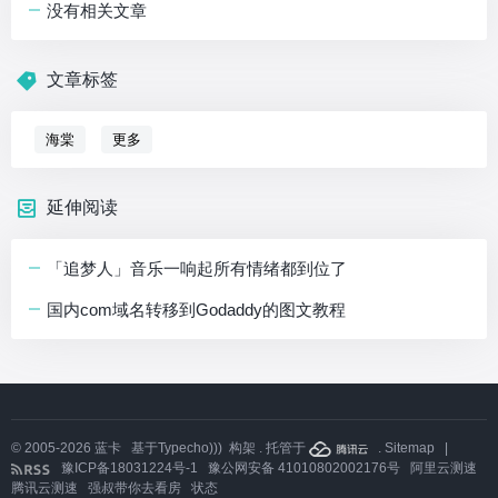
没有相关文章
文章标签
海棠
更多
延伸阅读
「追梦人」音乐一响起所有情绪都到位了
国内com域名转移到Godaddy的图文教程
© 2005-2026
蓝卡
基于
Typecho)))
构架 . 托管于
.
Sitemap
|
豫ICP备18031224号-1
豫公网安备 41010802002176号
阿里云测速
腾讯云测速
强叔带你去看房
状态