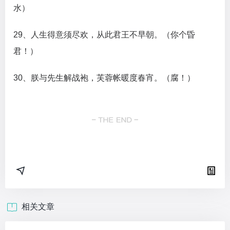
水）
29、人生得意须尽欢，从此君王不早朝。（你个昏
君！）
30、朕与先生解战袍，芙蓉帐暖度春宵。（腐！）
相关文章