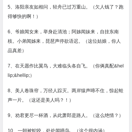
5、洛阳亲友如相问，轻舟已过万重山。（欠人钱了？跑
得够快的啊！）
6、爷娘闻女来，举身赴清池；阿姊闻妹来，自挂东南
枝。小弟闻姊来，琵琶声停欲语迟。（这位姑娘，你人
品真差）
7、在天愿作比翼鸟，大难临头各自飞。（你俩真配&hel
lip;&hellip;）
8、美人卷珠帘，万径人踪灭。两岸猿声啼不住，惊起蛙
声一片。（这还是美人吗？！）
9、劝君更尽一杯酒，从此萧郎是路人。（这么绝情？）
10、一朝被蛇咬，处处闻啼鸟。（这个很内涵）