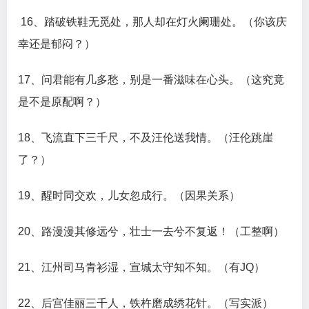
16、踏破铁鞋无觅处，那人却在灯火阑珊处。（你该庆
幸还是郁闷？）
17、问君能有几多愁，别是一番滋味在心头。（这究竟
是不是原配啊？）
18、飞流直下三千尺，不及汪伦送我情。（汪伦跳崖
了？）
19、醒时同交欢，儿女忽成行。（因果关系）
20、路漫漫其修远兮，壮士一去兮不复返！（工整啊）
21、江州司马青衫湿，宣城太守知不知。（有JQ）
22、后宫佳丽三千人，铁杵磨成绣花针。（写实派）