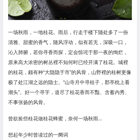
一场秋雨，一地桂花。雨后，行走于楼下随处多了一份
清雅、甜蜜的香气，随风浮动，似有若无，深吸一口，
沁入肺腑，若你寻香而探，定会惊诧于那一夜的绚烂，
原来高大浓密的树丛裡不知何时已经开满了桂花。城裡
的桂花，颇有种“大隐隐于市”的风骨，山野裡的桂树更像
极了处江湖之远的隐士。“山寺月中寻桂子，郡亭枕上看
潮头”。好一个寻字，道尽了桂花香而不豔、含蓄内秀、
不事张扬的风骨。
曾欲捡些桂花做桂花蜂蜜，奈何一场秋雨...
想起年少时曾读过的一阕词