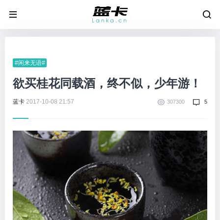
#闲来无语#
欲买桂花同载酒，终不似，少年游！
蓝卡
2017-10-08 21:57
307300
5