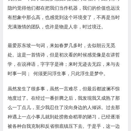
隐约觉得他们都在把我们当作机器，我们的价值也远没
有想象中那么高，也感觉到这个环境变了，不再是当时
充满激情的团队，也许是物是人非，时过境迁。
最爱苏东坡一句词，来如春梦几多时，去似朝云无觅
处。这是一首情诗，但是初次看的时候感觉像是在讲哲
学，在说禅语，字字字是禅；来时无迹去无踪，来与去
时事一同； 何须更问浮生事，只此浮生是梦中。
虽然发生了很多事，虽然一言难尽，但最后都波澜不惊
地度过了。在经过一番折腾之后，我发现我又成熟了那
么一丁点儿，至少我忍住了没向身边的人倾诉。过去那
种遇上一点小事儿就到处捞救命稻草的陋习，已经逐渐
被各种自我克制和反省彻底镇压下去。于是乎，这一边