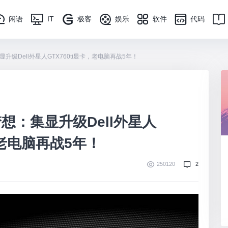
闲语
IT
极客
娱乐
软件
代码
级Dell外星人GTX760ti显卡，老电脑再战5年！
想：集显升级Dell外星人
，老电脑再战5年！
250120
2