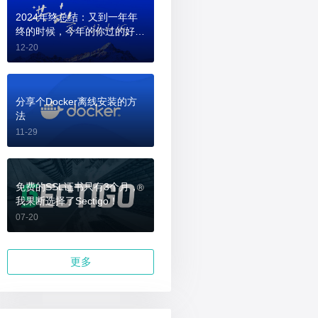
2024年终总结：又到一年年
终的时候，今年的你过的好
吗？
12-20
分享个Docker离线安装的方
法
11-29
免费的SSL证书只有3个月，
我果断选择了Sectigo！
07-20
更多