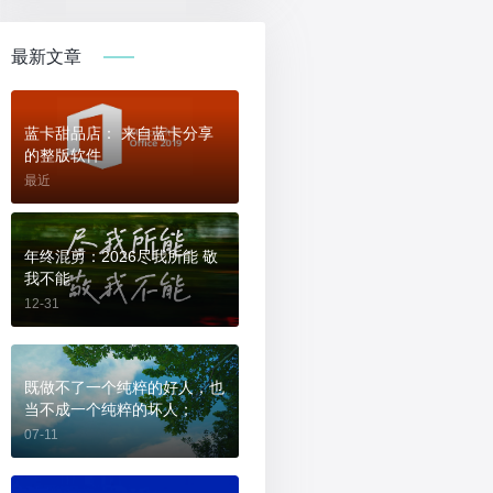
最新文章
蓝卡甜品店： 来自蓝卡分享
的整版软件
最近
年终混剪：2026尽我所能 敬
我不能
12-31
既做不了一个纯粹的好人，也
当不成一个纯粹的坏人；
07-11