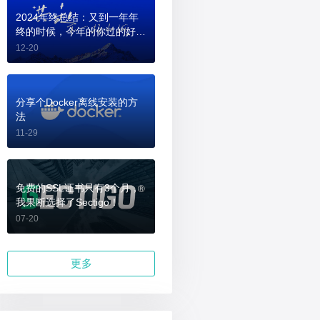
2024年终总结：又到一年年
终的时候，今年的你过的好
吗？
12-20
分享个Docker离线安装的方
法
11-29
免费的SSL证书只有3个月，
我果断选择了Sectigo！
07-20
更多