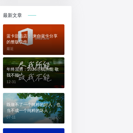
最新文章
蓝卡甜品店： 来自蓝卡分享
的整版软件
最近
年终混剪：2026尽我所能 敬
我不能
12-31
既做不了一个纯粹的好人，也
当不成一个纯粹的坏人；
07-11