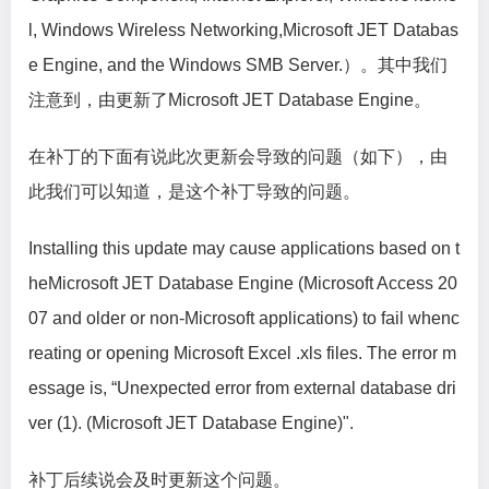
l, Windows Wireless Networking,Microsoft JET Databas
e Engine, and the Windows SMB Server.）。其中我们
注意到，由更新了Microsoft JET Database Engine。
在补丁的下面有说此次更新会导致的问题（如下），由
此我们可以知道，是这个补丁导致的问题。
Installing this update may cause applications based on t
heMicrosoft JET Database Engine (Microsoft Access 20
07 and older or non-Microsoft applications) to fail whenc
reating or opening Microsoft Excel .xls files. The error m
essage is, “Unexpected error from external database dri
ver (1). (Microsoft JET Database Engine)".
补丁后续说会及时更新这个问题。