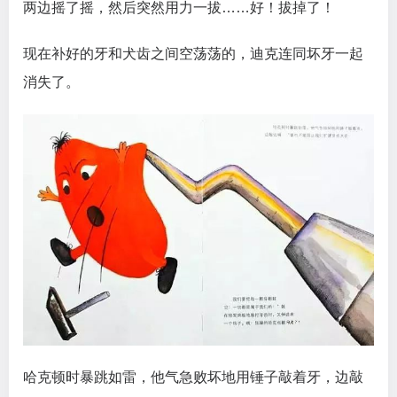
两边摇了摇，然后突然用力一拔……好！拔掉了！
现在补好的牙和犬齿之间空荡荡的，迪克连同坏牙一起
消失了。
哈克顿时暴跳如雷，他气急败坏地用锤子敲着牙，边敲