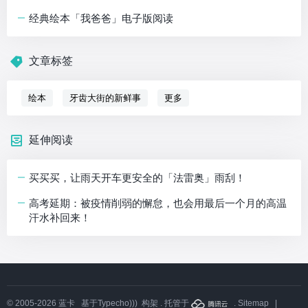
经典绘本「我爸爸」电子版阅读
文章标签
绘本
牙齿大街的新鲜事
更多
延伸阅读
买买买，让雨天开车更安全的「法雷奥」雨刮！
高考延期：被疫情削弱的懈怠，也会用最后一个月的高温
汗水补回来！
© 2005-2026
蓝卡
基于
Typecho)))
构架 . 托管于
.
Sitemap
|