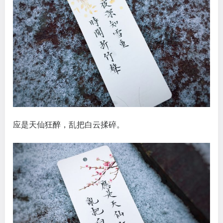
应是天仙狂醉，乱把白云揉碎。