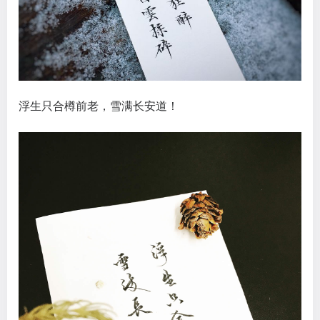
浮生只合樽前老，雪满长安道！