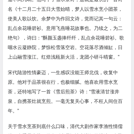
名《十二月二十五日大雪始晴，梦人以雪水烹小团茶，
使美人歌以饮。余梦中为作回文诗，觉而记其一句云：
乱点余花唾碧衫。意用飞燕唾花故事也。乃续之，为二
绝句》，诗曰：“酥颜玉盏捧纤纤，乱点余花唾碧衫。歌
咽水云凝静院，梦惊松雪落空岩。空花落尽酒倾缸，日
上山融雪涨江。红焙浅瓯新火活，龙团小研斗晴窗。”
宋代陆游性情豪迈，一生感叹没能王师北伐，收复中
原。他对于品茶很在行，也极细腻。他喜欢用雪水烹
茶，还特地写了一首《雪后煎茶》诗：“雪液清甘涨井
泉，自携茶灶就烹煎。一毫无复关心事，不枉人间住百
年。”
关于雪水烹茶到底什么口味，清代大剧作家李渔性情儒