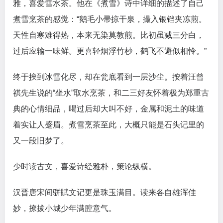
雅，喜爱雪水茶。他在《煮雪》诗中详细的描述了自己
煮雪烹茶的感觉：“鹅毛小帚掠干泉，撮入银铛夹冻煎。
天性自寒难得热，本来无染莫教煎。比初虽减三分白，
过后应输一味鲜。更喜轻烟浮竹杪，鹤飞不避似相怜。”
终于挨到冰雪化尽，却在瓮底看到一层沙尘。按着汪曾
祺先生说的“坐水”取水烹茶，和二三好友怀着极为郑重古
典的心情细品，喝过后却大叫不好，金属和泥土的味道
着实让人蹙眉。煮雪烹茶至此，大概只能是石头记里的
又一段旧梦了。
少时读古文，喜爱诗经雅朴，策论纵横。
汉晋唐宋间骈賦文记更是珠玉满目。读来各自雄浑佳
妙，撩拔小城少年满腔意气。