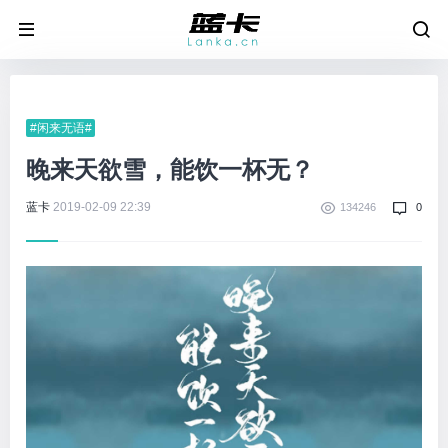
#闲来无语#
晚来天欲雪，能饮一杯无？
蓝卡
2019-02-09 22:39
134246
0