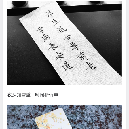
夜深知雪重，时闻折竹声