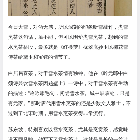
今日大雪，对酒无感，所以深刻的印象听雪敲竹，煮雪
烹茶这句话，虽不能，但可以围炉煮雪烹茶，想到的雪
水烹茶桥段，最多就是《红楼梦》栊翠庵妙玉以梅花雪
侍茶给黛玉和宝钗的情节了。
白居易喜茶，对于雪水茶情有独钟。他在《吟元郎中白
须诗兼饮雪水茶因题壁上》一诗中，对于雪水茶有生动
的描述：“冷吟霜毛句，闲尝雪水茶。城中展眉处，只是
有元家。” 那时唐代用雪水烹茶的还是少数文人雅士，不
过到了北宋时期，用雪水烹茶变得非常流行。
苏东坡，特别喜欢以雪水烹茶，尤其是烹贡茶，感觉味
道不同凡响。他写下了雪水茶诗，这就是最长的一首诗