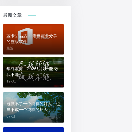
最新文章
蓝卡甜品店： 来自蓝卡分享
的整版软件
最近
年终混剪：2026尽我所能 敬
我不能
12-31
既做不了一个纯粹的好人，也
当不成一个纯粹的坏人；
07-11