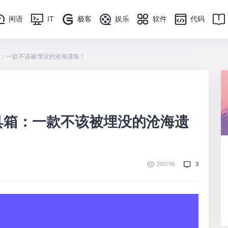
闲语
IT
极客
娱乐
软件
代码
箱：一款不该被埋没的沧海遗珠！
具箱：一款不该被埋没的沧海遗
280746
3