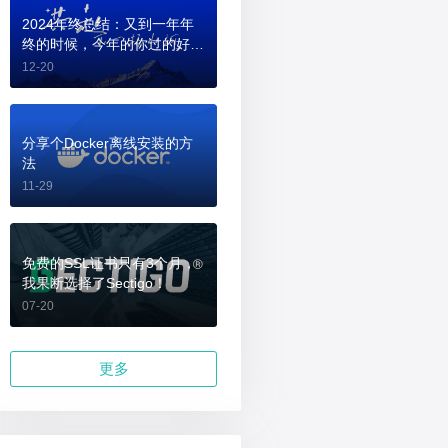
2024年终总结：又到一年年
终的时候，今年的你过的好
吗？
12-20
分享个Docker离线安装的方
法
11-29
免费的SSL证书只有3个月，
我果断选择了Sectigo！
07-20
更多