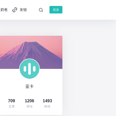
奶爸
友链
登录
蓝卡
709
1206
1493
文章
评论
粉丝