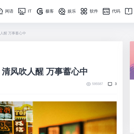
闲语
IT
极客
娱乐
软件
代码
人醒 万事蓄心中
」清风吹人醒 万事蓄心中
595587
3