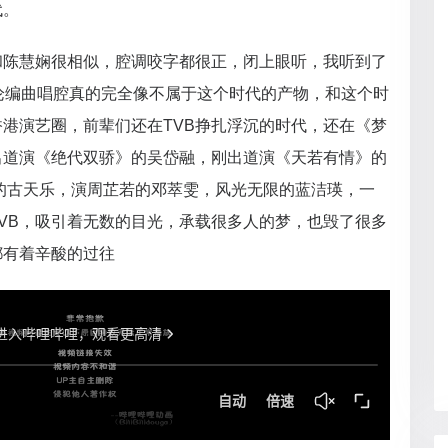
代。
和陈慧娴很相似，腔调咬字都很正，闭上眼听，我听到了
论编曲唱腔真的完全像不属于这个时代的产物，和这个时
港演艺圈，前辈们还在TVB挣扎浮沉的时代，还在《梦
出道演《绝代双骄》的吴岱融，刚出道演《天若有情》的
涩的古天乐，演周芷若的邓萃雯，风光无限的蓝洁瑛，一
VB，吸引着无数的目光，承载很多人的梦，也毁了很多
都有着辛酸的过往