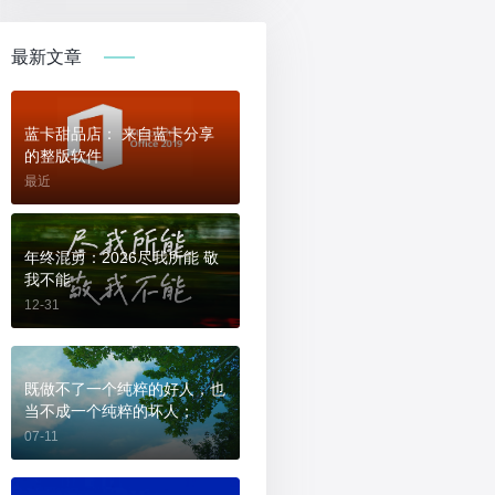
最新文章
蓝卡甜品店： 来自蓝卡分享
的整版软件
最近
年终混剪：2026尽我所能 敬
我不能
12-31
既做不了一个纯粹的好人，也
当不成一个纯粹的坏人；
07-11