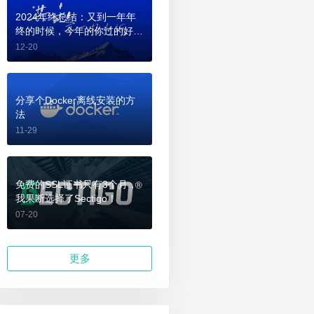
2024年终总结：又到一年年
终的时候，今年的你过的好
吗？
12-20
分享个Docker离线安装的方
法
11-29
免费的SSL证书只有3个月，
我果断选择了Sectigo！
07-20
更多