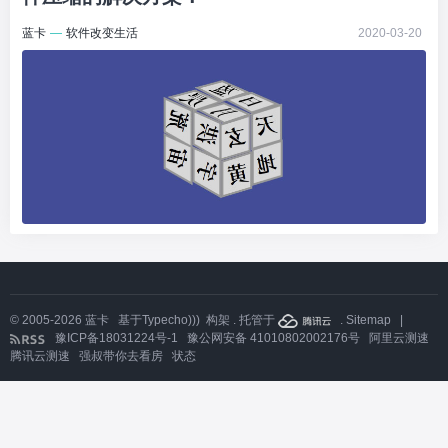
蓝卡
—
软件改变生活
2020-03-20
© 2005-2026
蓝卡
基于
Typecho)))
构架 . 托管于
.
Sitemap
|
豫ICP备18031224号-1
豫公网安备 41010802002176号
阿里云测速
腾讯云测速
强叔带你去看房
状态