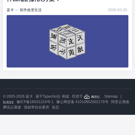
蓝卡
—
软件改变生活
2020-03-20
© 2005-2026
蓝卡
基于
Typecho)))
构架 . 托管于
.
Sitemap
|
豫ICP备18031224号-1
豫公网安备 41010802002176号
阿里云测速
腾讯云测速
强叔带你去看房
状态