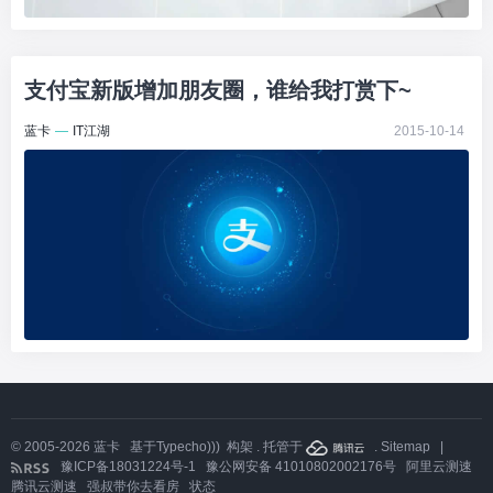
支付宝新版增加朋友圈，谁给我打赏下~
蓝卡
—
IT江湖
2015-10-14
© 2005-2026
蓝卡
基于
Typecho)))
构架 . 托管于
.
Sitemap
|
豫ICP备18031224号-1
豫公网安备 41010802002176号
阿里云测速
腾讯云测速
强叔带你去看房
状态