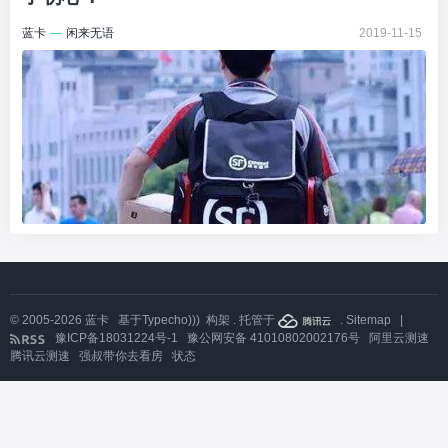
蓝卡
—
闲来无语
2019-11-15
© 2005-2026
蓝卡
基于
Typecho)))
构架 . 托管于
.
Sitemap
|
豫ICP备18031224号-1
豫公网安备 41010802002176号
阿里云测速
腾讯云测速
强叔带你去看房
状态