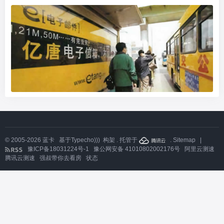
© 2005-2026
蓝卡
基于
Typecho)))
构架 . 托管于
.
Sitemap
|
豫ICP备18031224号-1
豫公网安备 41010802002176号
阿里云测速
腾讯云测速
强叔带你去看房
状态