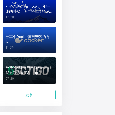
2024年终总结：又到一年年
终的时候，今年的你过的好
吗？
12-20
分享个Docker离线安装的方
法
11-29
免费的SSL证书只有3个月，
我果断选择了Sectigo！
07-20
更多