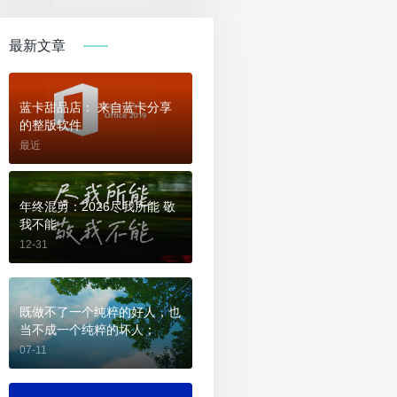
最新文章
蓝卡甜品店： 来自蓝卡分享
的整版软件
最近
年终混剪：2026尽我所能 敬
我不能
12-31
既做不了一个纯粹的好人，也
当不成一个纯粹的坏人；
07-11