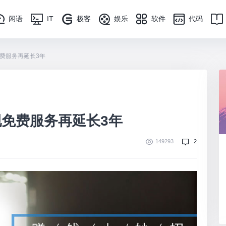
闲语
IT
极客
娱乐
软件
代码
费服务再延长3年
免费服务再延长3年
149293
2