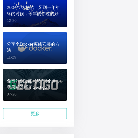
2024年终总结：又到一年年
终的时候，今年的你过的好
吗？
12-20
分享个Docker离线安装的方
法
11-29
免费的SSL证书只有3个月，
我果断选择了Sectigo！
07-20
更多