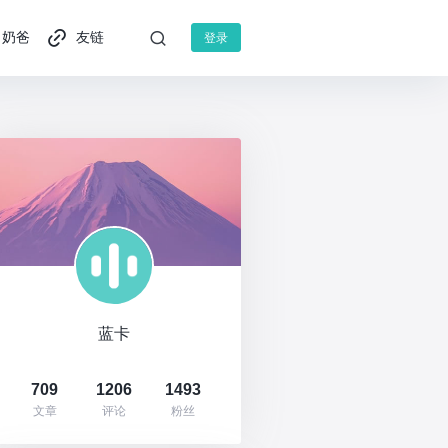
奶爸
友链
登录
蓝卡
709
1206
1493
文章
评论
粉丝