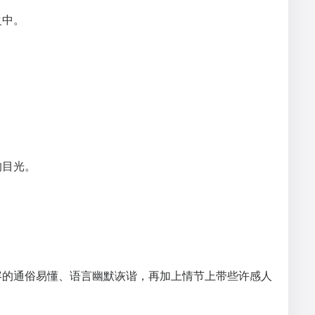
之中。
的目光。
容的通俗易懂、语言幽默诙谐，再加上情节上带些许感人