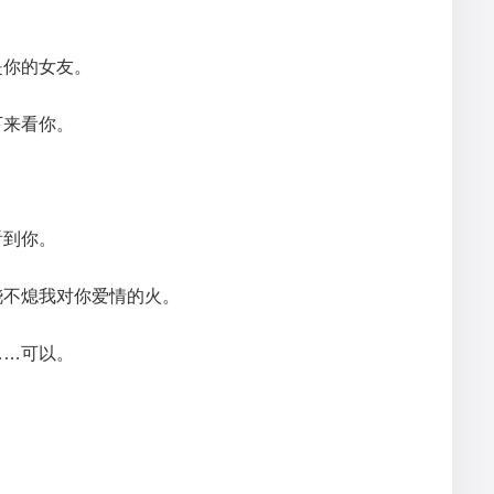
。
是你的女友。
下来看你。
看到你。
浇不熄我对你爱情的火。
……可以。