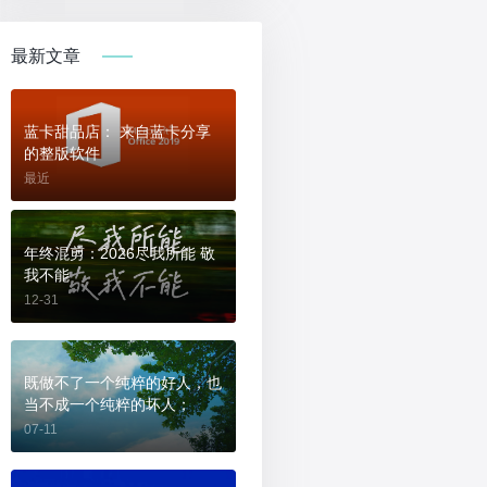
最新文章
蓝卡甜品店： 来自蓝卡分享
的整版软件
最近
年终混剪：2026尽我所能 敬
我不能
12-31
既做不了一个纯粹的好人，也
当不成一个纯粹的坏人；
07-11