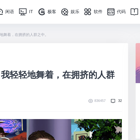
闲语
IT
极客
娱乐
软件
代码
地舞着，在拥挤的人群之中。
」我轻轻地舞着，在拥挤的人群
836457
32