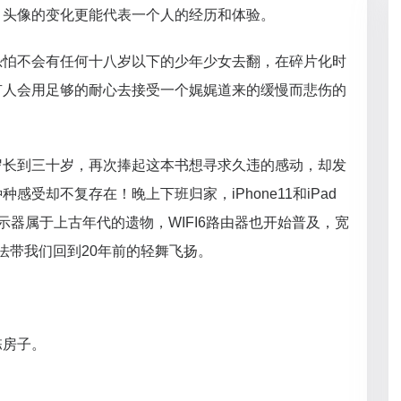
，头像的变化更能代表一个人的经历和体验。
恐怕不会有任何十八岁以下的少年少女去翻，在碎片化时
有人会用足够的耐心去接受一个娓娓道来的缓慢而悲伤的
岁长到三十岁，再次捧起这本书想寻求久违的感动，却发
感受却不复存在！晚上下班归家，iPhone11和iPad
示器属于上古年代的遗物，WIFI6路由器也开始普及，宽
无法带我们回到20年前的轻舞飞扬。
栋房子。