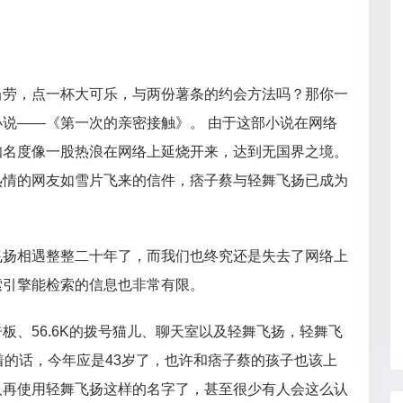
当劳，点一杯大可乐，与两份薯条的约会方法吗？那你一
说——《第一次的亲密接触》。 由于这部小说在网络
知名度像一股热浪在网络上延烧开来，达到无国界之境。
热情的网友如雪片飞来的信件，痞子蔡与轻舞飞扬已成为
飞扬相遇整整二十年了，而我们也终究还是失去了网络上
索引擎能检索的信息也非常有限。
板、56.6K的拨号猫儿、聊天室以及轻舞飞扬，轻舞飞
果还活着的话，今年应是43岁了，也许和痞子蔡的孩子也该上
人再使用轻舞飞扬这样的名字了，甚至很少有人会这么认