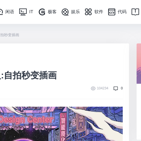
闲语
IT
极客
娱乐
软件
代码
自拍秒变插画
人:自拍秒变插画
104234
0