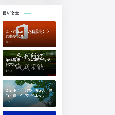
最新文章
蓝卡甜品店： 来自蓝卡分享
的整版软件
最近
年终混剪：2026尽我所能 敬
我不能
12-31
既做不了一个纯粹的好人，也
当不成一个纯粹的坏人；
07-11