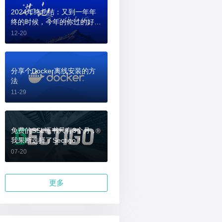
2024年终总结：又到一年年
终的时候，今年的你过的好
吗？
12-20
分享个Docker离线安装的方
法
11-29
免费的SSL证书只有3个月，
我果断选择了Sectigo！
07-20
更多