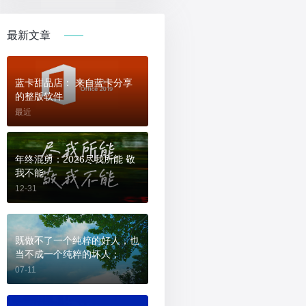
最新文章
蓝卡甜品店： 来自蓝卡分享
的整版软件
最近
年终混剪：2026尽我所能 敬
我不能
12-31
既做不了一个纯粹的好人，也
当不成一个纯粹的坏人；
07-11