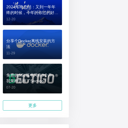
2024年终总结：又到一年年
终的时候，今年的你过的好
吗？
12-20
分享个Docker离线安装的方
法
11-29
免费的SSL证书只有3个月，
我果断选择了Sectigo！
07-20
更多