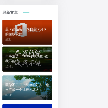
最新文章
蓝卡甜品店： 来自蓝卡分享
的整版软件
最近
年终混剪：2026尽我所能 敬
我不能
12-31
既做不了一个纯粹的好人，也
当不成一个纯粹的坏人；
07-11