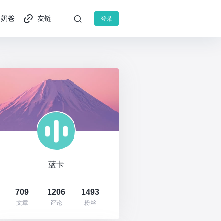
奶爸
友链
登录
蓝卡
709
1206
1493
文章
评论
粉丝