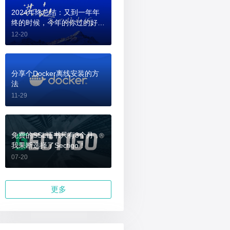
2024年终总结：又到一年年
终的时候，今年的你过的好
吗？
12-20
分享个Docker离线安装的方
法
11-29
免费的SSL证书只有3个月，
我果断选择了Sectigo！
07-20
更多