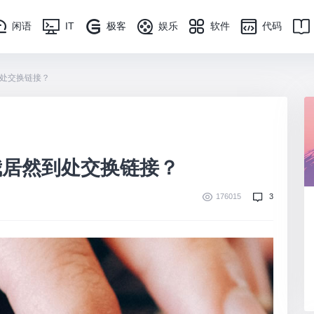
闲语
IT
极客
娱乐
软件
代码
处交换链接？
我居然到处交换链接？
176015
3