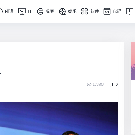
闲语
IT
极客
娱乐
软件
代码
界
103503
0