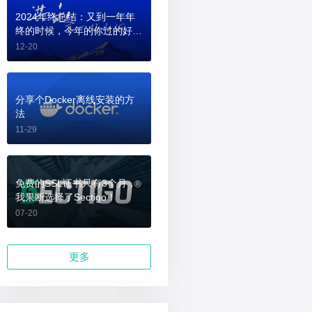
2024年终总结：又到一年年
终的时候，今年的你过的好
吗？
12-20
分享个Docker离线安装的方
法
11-29
免费的SSL证书只有3个月，
我果断选择了Sectigo！
07-20
更多