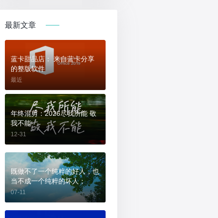
最新文章
蓝卡甜品店： 来自蓝卡分享
的整版软件
最近
年终混剪：2026尽我所能 敬
我不能
12-31
既做不了一个纯粹的好人，也
当不成一个纯粹的坏人；
07-11