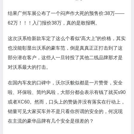
结果广州车展公布了一个闷声作大死的预售价:38万——
62万！！！入门报价38万，真的是敢报啊。
这次沃系给新款车定了这么个看似“高大上”的价格，其实
也没能彰显出沃系的豪车范，倒是真真正正打击到了这
部分潜在客户，这些人一旦转投了其他二线品牌那才是
对沃系最大的打击。
在国内车友的口碑中，沃尔沃貌似都是一片赞誉，安全
啦、环保啦、简约风啦，大部分都会表示有钱了就买s90
或者XC60。然而，口头上的赞扬并没有落实在行动上，
销量可见大家买车并不是只看你所谓的安全的，何况现
在主流的豪华品牌有几个安全是很差的？