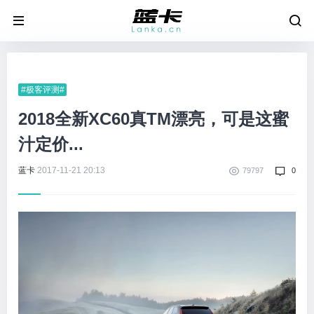
#极客评测#
2018全新XC60真TM漂亮，可是这蜜
汁定价...
蓝卡
2017-11-21 20:13
79797
0