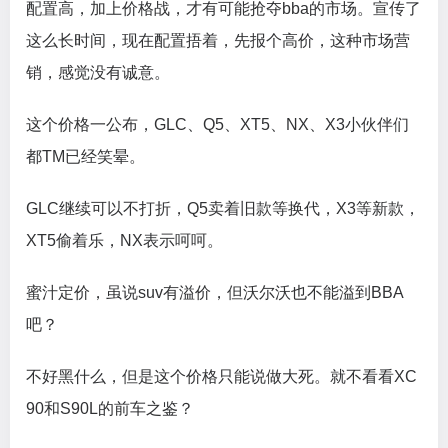
配置高，加上价格战，才有可能抢夺bba的市场。宣传了
这么长时间，现在配置捂着，先报个高价，这种市场营
销，感觉没有诚意。
这个价格一公布，GLC、Q5、XT5、NX、X3小伙伴们
都TM已经笑晕。
GLC继续可以不打折，Q5卖着旧款等换代，X3等新款，
XT5偷着乐，NX表示呵呵。
蜜汁定价，虽说suv有溢价，但沃尔沃也不能溢到BBA
吧？
不好黑什么，但是这个价格只能说做大死。就不看看XC
90和S90L的前车之鉴？