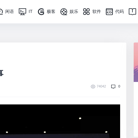
闲语
IT
极客
娱乐
软件
代码
事
74042
0