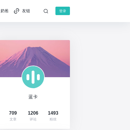
奶爸
友链
登录
蓝卡
709
1206
1493
文章
评论
粉丝