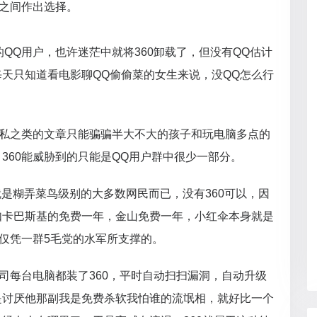
0之间作出选择。
的QQ用户，也许迷茫中就将360卸载了，但没有QQ估计
天只知道看电影聊QQ偷偷菜的女生来说，没QQ怎么行
隐私之类的文章只能骗骗半大不大的孩子和玩电脑多点的
360能威胁到的只能是QQ用户群中很少一部分。
就是糊弄菜鸟级别的大多数网民而已，没有360可以，因
如卡巴斯基的免费一年，金山免费一年，小红伞本身就是
仅仅凭一群5毛党的水军所支撑的。
公司每台电脑都装了360，平时自动扫扫漏洞，自动升级
是讨厌他那副我是免费杀软我怕谁的流氓相，就好比一个