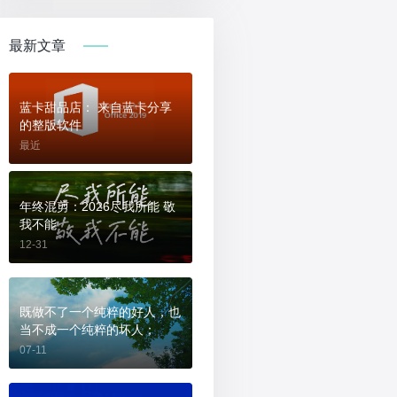
最新文章
蓝卡甜品店： 来自蓝卡分享
的整版软件
最近
年终混剪：2026尽我所能 敬
我不能
12-31
既做不了一个纯粹的好人，也
当不成一个纯粹的坏人；
07-11