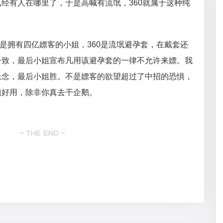
经有人在哪里了，于是高喊有流氓，360就属于这种纯
是拥有四亿嫖客的小姐，360是流氓避孕套，在戴套还
一致，最后小姐宣布凡用该避孕套的一律不允许来嫖。我
悬念，最后小姐胜。不是嫖客的欲望超过了中招的恐惧，
姐好用，除非你真去干企鹅。