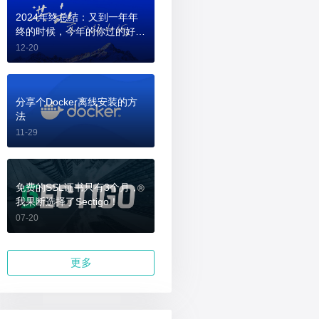
2024年终总结：又到一年年
终的时候，今年的你过的好
吗？
12-20
分享个Docker离线安装的方
法
11-29
免费的SSL证书只有3个月，
我果断选择了Sectigo！
07-20
更多