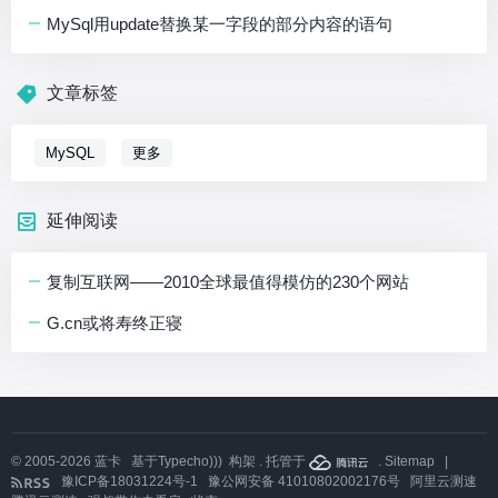
MySql用update替换某一字段的部分内容的语句
文章标签
MySQL
更多
延伸阅读
复制互联网——2010全球最值得模仿的230个网站
G.cn或将寿终正寝
© 2005-2026
蓝卡
基于
Typecho)))
构架 . 托管于
.
Sitemap
|
豫ICP备18031224号-1
豫公网安备 41010802002176号
阿里云测速