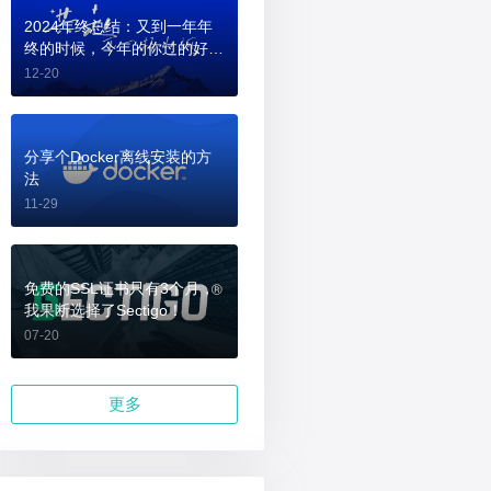
2024年终总结：又到一年年
终的时候，今年的你过的好
吗？
12-20
分享个Docker离线安装的方
法
11-29
免费的SSL证书只有3个月，
我果断选择了Sectigo！
07-20
更多