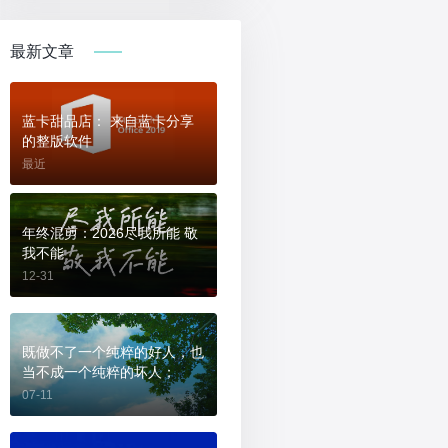
最新文章
蓝卡甜品店： 来自蓝卡分享
的整版软件
最近
年终混剪：2026尽我所能 敬
我不能
12-31
既做不了一个纯粹的好人，也
当不成一个纯粹的坏人；
07-11