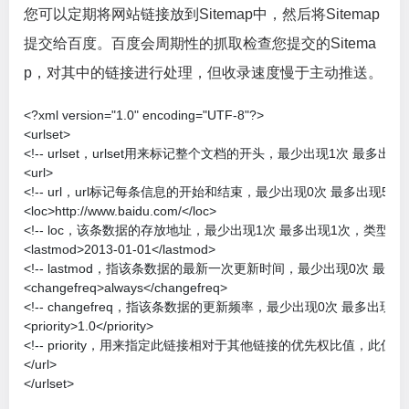
您可以定期将网站链接放到Sitemap中，然后将Sitemap
提交给百度。百度会周期性的抓取检查您提交的Sitema
p，对其中的链接进行处理，但收录速度慢于主动推送。
<?xml version="1.0" encoding="UTF-8"?>

<urlset>

<!-- urlset，urlset用来标记整个文档的开头，最少出现1次 最多出现1次 
<url>

<!-- url，url标记每条信息的开始和结束，最少出现0次 最多出现50000次
<loc>http://www.baidu.com/</loc>

<!-- loc，该条数据的存放地址，最少出现1次 最多出现1次，类型为URL地址，最小长度1个字符	最大长度256个字符	必
<lastmod>2013-01-01</lastmod>

<!-- lastmod，指该条数据的最新一次更新时间，最少出现0次 最多
<changefreq>always</changefreq>

<!-- changefreq，指该条数据的更新频率，最少出现0次 最多出现1次，类型为
<priority>1.0</priority>

<!-- priority，用来指定此链接相对于其他链接的优先权比值，此值定于0.0-1
</url>

</urlset>