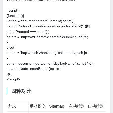
<script>    

(function(){    

var bp = document.createElement('script');    

var curProtocol = window.location.protocol.split(':')[0];    

if (curProtocol === 'https'){    

bp.src = 'https://zz.bdstatic.com/linksubmit/push.js';    

}    

else{    

bp.src = 'http://push.zhanzhang.baidu.com/push.js';    

}    

var s = document.getElementsByTagName("script")[0];    

s.parentNode.insertBefore(bp, s);    

})();    

</script>
四种对比
方式
手动提交
Sitemap
主动推送
自动推送