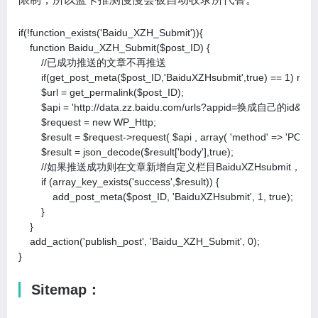
if(!function_exists('Baidu_XZH_Submit')){

    function Baidu_XZH_Submit($post_ID) {

        //已成功推送的文章不再推送

        if(get_post_meta($post_ID,'BaiduXZHsubmit',true) == 1) return
        $url = get_permalink($post_ID);

        $api = 'http://data.zz.baidu.com/urls?appid=换成自己的id
        $request = new WP_Http;

        $result = $request->request( $api , array( 'method' => 'POST', 
        $result = json_decode($result['body'],true);

        //如果推送成功则在文章新增自定义栏目BaiduXZHsubmit，值为
        if (array_key_exists('success',$result)) {

            add_post_meta($post_ID, 'BaiduXZHsubmit', 1, true);

        }

    }

    add_action('publish_post', 'Baidu_XZH_Submit', 0);

}
Sitemap：