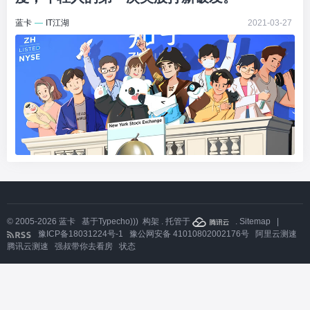
蓝卡
—
IT江湖
2021-03-27
© 2005-2026
蓝卡
基于
Typecho)))
构架 . 托管于
.
Sitemap
|
豫ICP备18031224号-1
豫公网安备 41010802002176号
阿里云测速
腾讯云测速
强叔带你去看房
状态