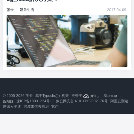
蓝卡
—
娱乐生活
2017-04-09
© 2005-2026
蓝卡
基于
Typecho)))
构架 . 托管于
.
Sitemap
|
豫ICP备18031224号-1
豫公网安备 41010802002176号
阿里云测速
腾讯云测速
强叔带你去看房
状态