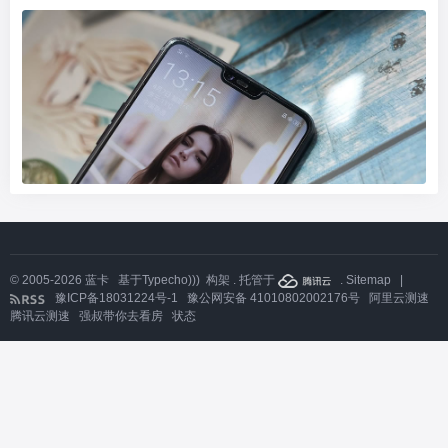
© 2005-2026
蓝卡
基于
Typecho)))
构架 . 托管于
.
Sitemap
|
豫ICP备18031224号-1
豫公网安备 41010802002176号
阿里云测速
腾讯云测速
强叔带你去看房
状态