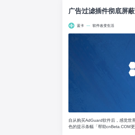
广告过滤插件彻底屏蔽C
蓝卡
—
软件改变生活
自从购买AdGuard软件后，感觉
色的提示条幅「帮助cnBeta.C
谢...