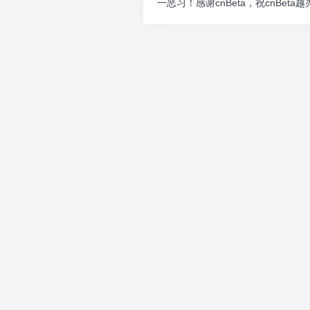
一恶习！感谢cnBeta，祝cnBe