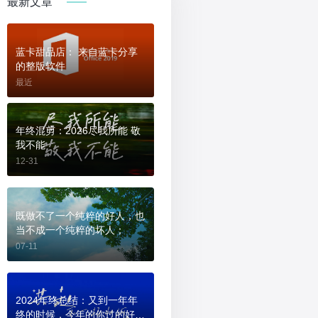
最新文章
蓝卡甜品店： 来自蓝卡分享
的整版软件
最近
年终混剪：2026尽我所能 敬
我不能
12-31
既做不了一个纯粹的好人，也
当不成一个纯粹的坏人；
07-11
2024年终总结：又到一年年
终的时候，今年的你过的好