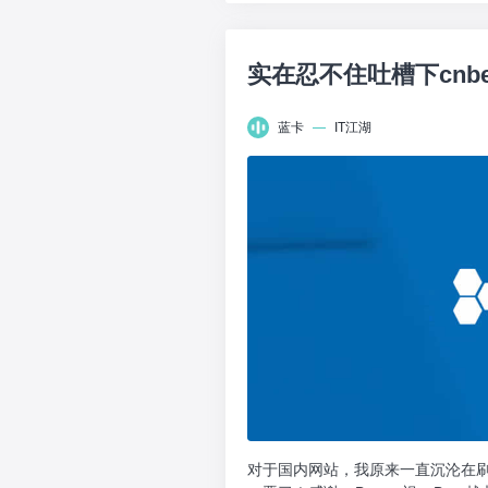
实在忍不住吐槽下cnbe
蓝卡
—
IT江湖
对于国内网站，我原来一直沉沦在刷微