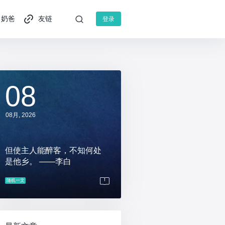
奶爸
友链
登录
08
08月, 2026
但使主人能醉客，不知何处
是他乡。 ——李白
随机一文