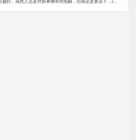
ta越办越好。虽然人总是对新事物有些抵触，但我还是要说下，c...