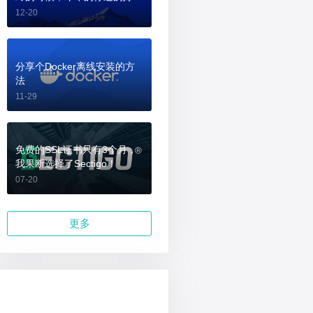
吗？
12-20
分享个Docker离线安装的方
法
11-29
免费的SSL证书只有3个月，
我果断选择了Sectigo！
07-20
更多