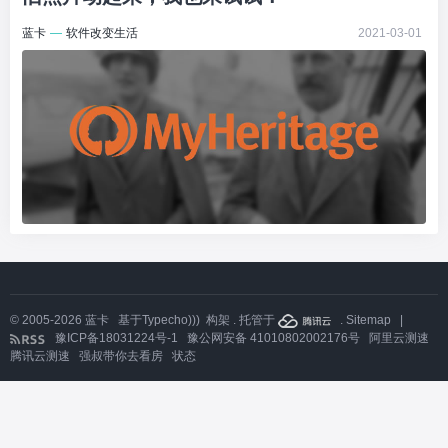
蓝卡
—
软件改变生活
2021-03-01
© 2005-2026
蓝卡
基于
Typecho)))
构架 . 托管于
.
Sitemap
|
豫ICP备18031224号-1
豫公网安备 41010802002176号
阿里云测速
腾讯云测速
强叔带你去看房
状态