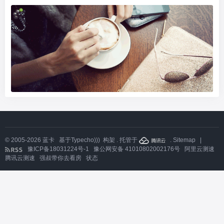
© 2005-2026
蓝卡
基于
Typecho)))
构架 . 托管于
.
Sitemap
|
豫ICP备18031224号-1
豫公网安备 41010802002176号
阿里云测速
腾讯云测速
强叔带你去看房
状态