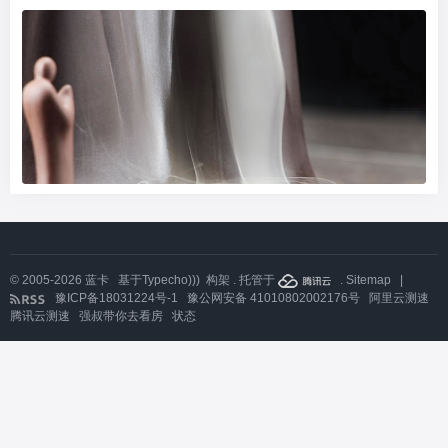
© 2005-2026
蓝卡
基于
Typecho)))
构架 . 托管于
.
Sitemap
|
豫ICP备18031224号-1
豫公网安备 41010802002176号
阿里云测速
腾讯云测速
强叔带你去看房
状态