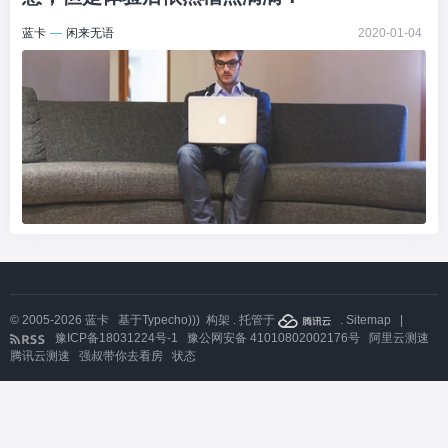
蓝卡
—
闲来无语
2020-01-04
© 2005-2026
蓝卡
基于
Typecho)))
构架 . 托管于
.
Sitemap
|
豫ICP备18031224号-1
豫公网安备 41010802002176号
阿里云测速
腾讯云测速
强叔带你去看房
状态