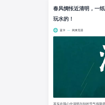
春风惆怅近清明，一纸
玩水的！
蓝卡
—
闲来无语
其实在我心中清明与别的节气假期