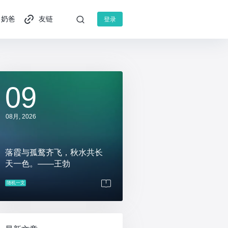
奶爸
友链
登录
09
08月, 2026
落霞与孤鹜齐飞，秋水共长
天一色。——王勃
随机一文