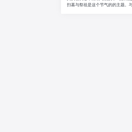
扫墓与祭祖是这个节气的的主题。
出门欢乐玩耍，而是纪念...