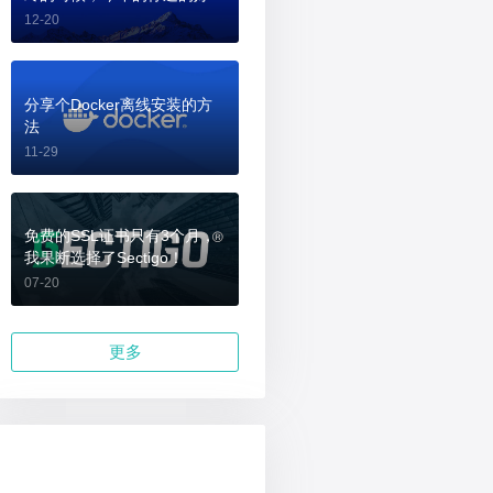
吗？
12-20
分享个Docker离线安装的方
法
11-29
免费的SSL证书只有3个月，
我果断选择了Sectigo！
07-20
更多