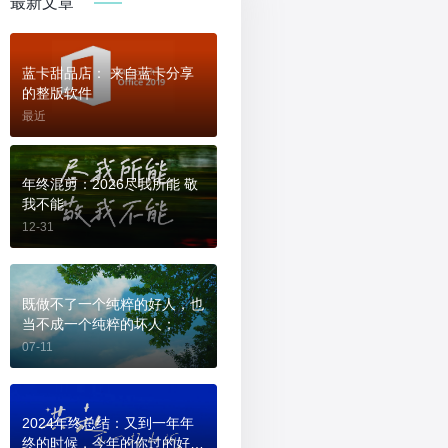
最新文章
蓝卡甜品店： 来自蓝卡分享
的整版软件
最近
年终混剪：2026尽我所能 敬
我不能
12-31
既做不了一个纯粹的好人，也
当不成一个纯粹的坏人；
07-11
2024年终总结：又到一年年
终的时候，今年的你过的好