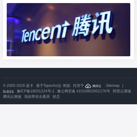
© 2005-2026
蓝卡
基于
Typecho)))
构架 . 托管于
.
Sitemap
|
豫ICP备18031224号-1
豫公网安备 41010802002176号
阿里云测速
腾讯云测速
强叔带你去看房
状态