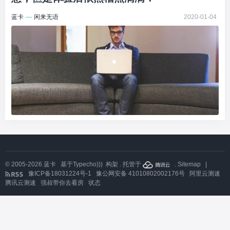
蓝卡
—
闲来无语
2020-01-04
© 2005-2026
蓝卡
基于
Typecho)))
构架 . 托管于
.
Sitemap
|
豫ICP备18031224号-1
豫公网安备 41010802002176号
阿里云测速
腾讯云测速
强叔带你去看房
状态