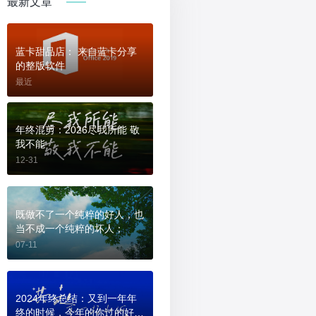
最新文章
蓝卡甜品店： 来自蓝卡分享
的整版软件
最近
年终混剪：2026尽我所能 敬
我不能
12-31
既做不了一个纯粹的好人，也
当不成一个纯粹的坏人；
07-11
2024年终总结：又到一年年
终的时候，今年的你过的好