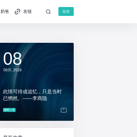
奶爸
友链
登录
08
08月, 2026
此情可待成追忆，只是当时
已惘然。——李商隐
随机一文