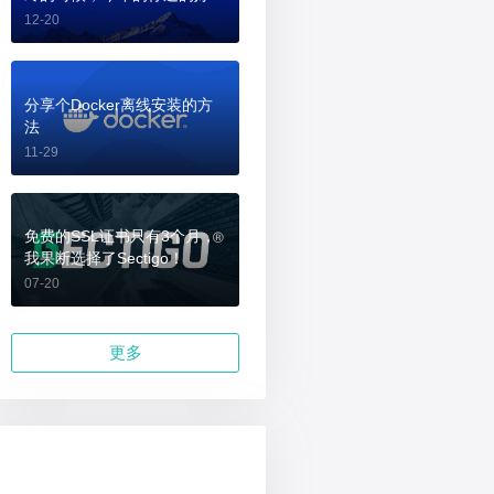
吗？
12-20
分享个Docker离线安装的方
法
11-29
免费的SSL证书只有3个月，
我果断选择了Sectigo！
07-20
更多